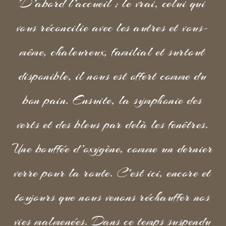
D’abord l’accueil ; le vrai, celui qui
vous réconcilie avec les autres et vous-
même, chaleureux, familial et surtout
disponible, il nous est offert comme du
bon pain. Ensuite, la symphonie des
verts et des bleus par delà les fenêtres.
Une bouffée d’oxygène, comme un dernier
verre pour la route. C’est ici, encore et
toujours que nous venons réchauffer nos
vies malmenées. Dans ce temps suspendu